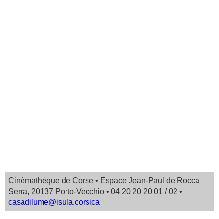
Cinémathèque de Corse • Espace Jean-Paul de Rocca
Serra, 20137 Porto-Vecchio • 04 20 20 20 01 / 02 •
casadilume@isula.corsica