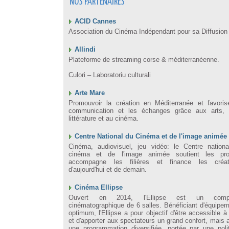
NOS PARTENAIRES
ACID Cannes
Association du Cinéma Indépendant pour sa Diffusion
Allindi
Plateforme de streaming corse & méditerranéenne.
Culori – Laboratoriu culturali
Arte Mare
Promouvoir la création en Méditerranée et favoris
communication et les échanges grâce aux arts, 
littérature et au cinéma.
Centre National du Cinéma et de l'image animée
Cinéma, audiovisuel, jeu vidéo: le Centre nation
cinéma et de l'image animée soutient les proj
accompagne les filières et finance les créat
d'aujourd'hui et de demain.
Cinéma Ellipse
Ouvert en 2014, l'Ellipse est un comp
cinématographique de 6 salles. Bénéficiant d'équipe
optimum, l'Ellipse a pour objectif d'être accessible à
et d'apporter aux spectateurs un grand confort, mais 
une programmation diversifiée, portée par une poli