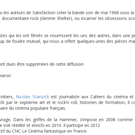
vu les auteurs de Satisfaction créer la bande-son de mai 1968 sous l
documentaire rock (Gimme Shelter), ou incarner les obsessions sc
stes qui les ont filmés se nourrissent les uns des autres, dans une p
p de foudre mutuel, qui nous a offert quelques-unes des pièces ma
nt dues être supprimées de cette diffusion
nviron
Nicolas Stanzick
oitiers,
est journaliste aux Cahiers du cinéma et
ôt par le septième art et le rock’n roll, historien de formation, il c
aire du cinéma populaire français.
vrage, Dans les griffes de la Hammer, s’impose en 2008 comme u
e voit réédité et enrichi en 2010. Il participe en 2012
ectif du CNC Le Cinéma fantastique en France.