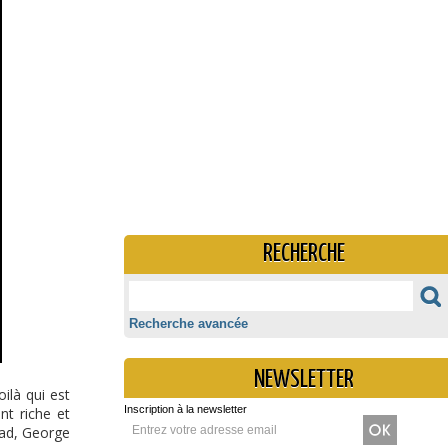
RECHERCHE
Recherche avancée
NEWSLETTER
ilà qui est
Inscription à la newsletter
nt riche et
ead, George