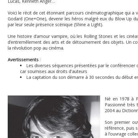
Lucas, Kenneth Anger…
Voici le récit de cet étonnant parcours cinématographique qui a 
Godard (One+One), devenir les héros malgré eux du Blow Up du 
par leur seule présence scénique (Shine a Light).
Une histoire d’amour vampire, où les Rolling Stones et les cinéa
d’entremêlement des arts et de détournement des objets. Un cou
la révolution pop au cinéma.
Avertissements
:
Les diverses séquences présentées par le conférencier o
car soumises aux droits d'auteurs
La captation du son démarre à 30 secondes du début e
Né en 1978 à P
Passionné très t
2004 au Dictionn
Son premier ou
référence, puis s
à l’ouvrage coll