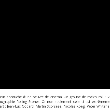
eur accouche d’une oeuvre de cinéma. Un groupe de rock’n’ roll ? Vo
mographie Rolling Stones. Or non seulement celle-ci est extrêmeme
 art : Jean-Luc Godard, Martin Scorsese, Nicolas Roeg, Peter Whiteh