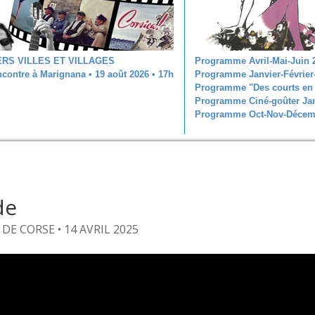
ERS VILLES ET VILLAGES
Programme Avril-Mai-Juin 
contre à Marignana • 19 août 2026 • 17h
Programme Janvier-Février
Programme "Des courts en 
Programme Ciné-goûter Jan
Programme Oct-Nov-Décem
de
E CORSE • 14 AVRIL 2025