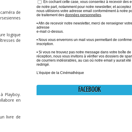
En cochant cette case, vous consentez à recevoir des e
de notre part, notamment pour notre newsletter, et acceptez
nous utilisions votre adresse email conformément à notre po
a caméra de
de traitement des
données personnelles
.
orsesiennes
• Afin de recevoir notre newsletter, merci de renseigner votr
adresse
e-mail ci-dessus.
ure logique
îtresses de
• Nous vous enverrons un mail vous permettant de confirmer
inscription.
• Si vous ne trouvez pas notre message dans votre boîte de
réception, nous vous invitons à vérifier vos dossiers de sp
de courriers indésirables, au cas où notre email y aurait été
redirigé.
L'équipe de la Cinémathèque
FACEBOOK
 à Playboy.
ollabore en
n livre de