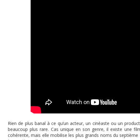
Rien de plus banal à ce qu’un acteur, un cinéaste ou un product
beaucoup plus rare. Cas unique en son genre, il existe une fil
cohérente, mais elle mobilise les plus grands noms du septième