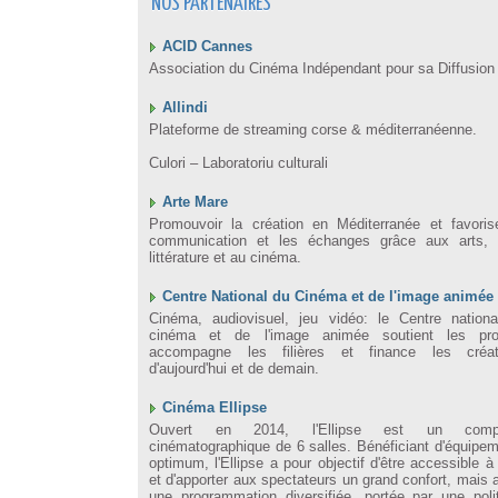
NOS PARTENAIRES
ACID Cannes
Association du Cinéma Indépendant pour sa Diffusion
Allindi
Plateforme de streaming corse & méditerranéenne.
Culori – Laboratoriu culturali
Arte Mare
Promouvoir la création en Méditerranée et favoris
communication et les échanges grâce aux arts, 
littérature et au cinéma.
Centre National du Cinéma et de l'image animée
Cinéma, audiovisuel, jeu vidéo: le Centre nation
cinéma et de l'image animée soutient les proj
accompagne les filières et finance les créat
d'aujourd'hui et de demain.
Cinéma Ellipse
Ouvert en 2014, l'Ellipse est un comp
cinématographique de 6 salles. Bénéficiant d'équipe
optimum, l'Ellipse a pour objectif d'être accessible à
et d'apporter aux spectateurs un grand confort, mais 
une programmation diversifiée, portée par une poli